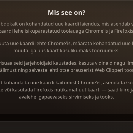
Mis see on?
dokalt on kohandatud uue kaardi laiendus, mis asendab v
kaardi lehe isikupärastatud töölauaga Chrome'is ja Firefoxis
uuta uue kaardi lehte Chrome'is, määrata kohandatud uue ka
muuta iga uus kaart kasulikumaks tööruumiks.
isuaalseid järjehoidjaid kaustades, kasuta vidinaid nagu i
välimust ning salvesta lehti otse brauserist Web Clipperi töö
d kohandada uue kaardi käitumist Chrome'is, asendada Go
te või kasutada Firefoxis nutikamat uut kaarti — saad kiire ja
avalehe igapäevaseks sirvimiseks ja tööks.