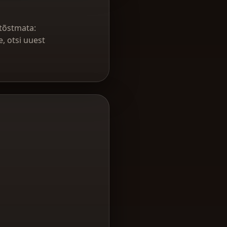
 tõstmata:
, otsi uuest