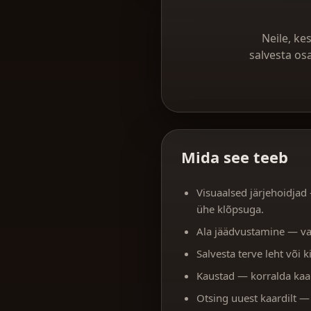
Neile, ke
salvesta os
Mida see teeb
Visuaalsed järjehoidjad 
ühe klõpsuga.
Ala jäädvustamine — vali
Salvesta terve leht või 
Kaustad — korralda kaar
Otsing uuest kaardilt — 