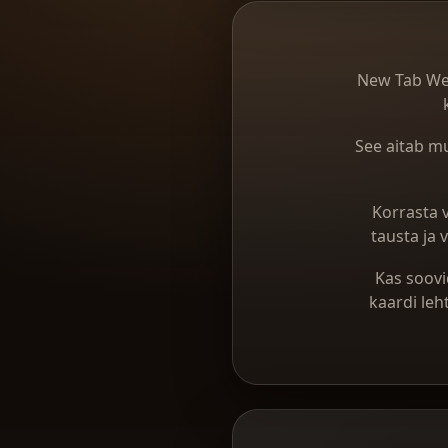
New Tab Web
See aitab m
Korrasta v
tausta ja 
Kas soovi
kaardi leh