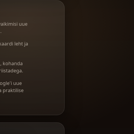
aikimisi uue
.
ardi leht ja
lm, kohanda
riistadega.
ogle'i uue
 praktilise