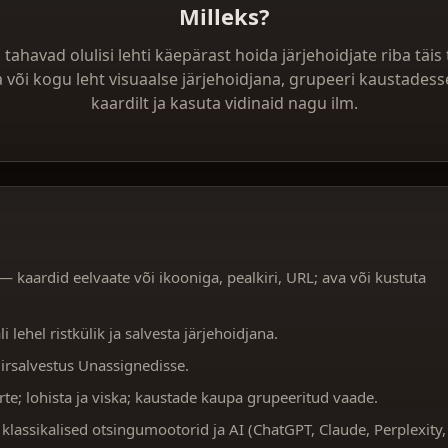
Milleks?
s tahavad olulisi lehti käepärast hoida järjehoidjate riba täis
a või kogu leht visuaalse järjehoidjana, grupeeri kaustadesse
kaardilt ja kasuta vidinaid nagu ilm.
— kaardid eelvaate või ikooniga, pealkiri, URL; ava või kustuta
 lehel ristkülik ja salvesta järjehoidjana.
kiirsalvestus Unassignedisse.
te; lohista ja viska; kaustade kaupa grupeeritud vaade.
klassikalised otsingumootorid ja AI (ChatGPT, Claude, Perplexity,