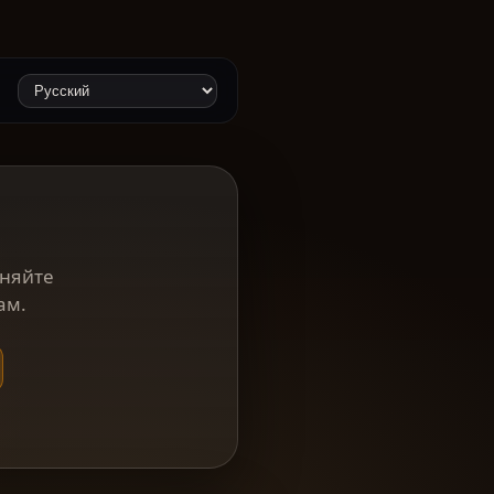
аняйте
ам.