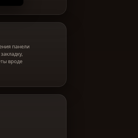
ления панели
закладку,
еты вроде