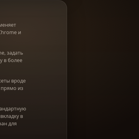
меняет
Chrome и
e, задать
у в более
жеты вроде
 прямо из
тандартную
вкладку в
ран для