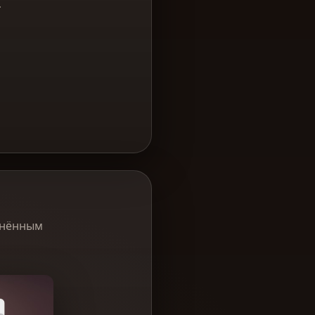
.
ранённым