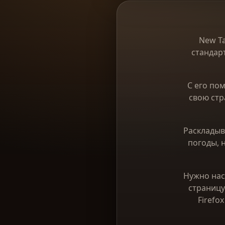
New T
стандар
С его по
свою стр
Раскладыв
погоды, 
Нужно нас
страницу
Firefo