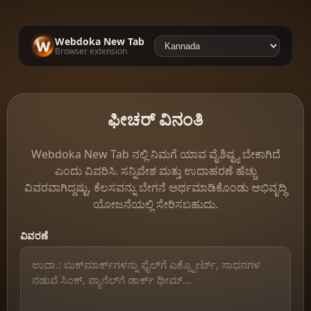
Webdoka New Tab
Browser extension
ಫೀಚರ್ ವಿನಂತಿ
Webdoka New Tab ನಲ್ಲಿ ನಿಮಗೆ ಯಾವ ವೈಶಿಷ್ಟ್ಯ ಬೇಕಾಗಿದೆ
ಎಂದು ವಿವರಿಸಿ. ಸನ್ನಿವೇಶ ಮತ್ತು ಉದಾಹರಣೆ ಹೆಚ್ಚು
ವಿವರವಾಗಿದ್ದಷ್ಟು, ಕೆಲಸವನ್ನು ಬೇಗನೆ ಅರ್ಥಮಾಡಿಕೊಂಡು ಅಭಿವೃದ್ಧಿ
ಯೋಜನೆಯಲ್ಲಿ ಸೇರಿಸಬಹುದು.
ವಿವರಣೆ