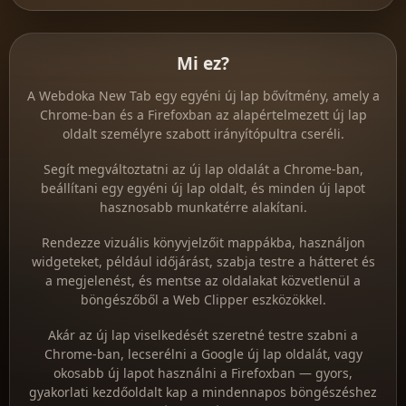
Mi ez?
A Webdoka New Tab egy egyéni új lap bővítmény, amely a
Chrome-ban és a Firefoxban az alapértelmezett új lap
oldalt személyre szabott irányítópultra cseréli.
Segít megváltoztatni az új lap oldalát a Chrome-ban,
beállítani egy egyéni új lap oldalt, és minden új lapot
hasznosabb munkatérre alakítani.
Rendezze vizuális könyvjelzőit mappákba, használjon
widgeteket, például időjárást, szabja testre a hátteret és
a megjelenést, és mentse az oldalakat közvetlenül a
böngészőből a Web Clipper eszközökkel.
Akár az új lap viselkedését szeretné testre szabni a
Chrome-ban, lecserélni a Google új lap oldalát, vagy
okosabb új lapot használni a Firefoxban — gyors,
gyakorlati kezdőoldalt kap a mindennapos böngészéshez