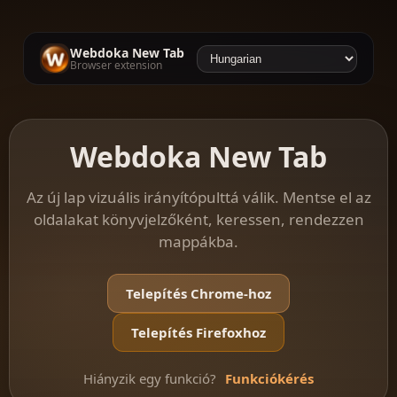
Webdoka New Tab
Browser extension
Webdoka New Tab
Az új lap vizuális irányítópulttá válik. Mentse el az
oldalakat könyvjelzőként, keressen, rendezzen
mappákba.
Telepítés Chrome-hoz
Telepítés Firefoxhoz
Hiányzik egy funkció?
Funkciókérés